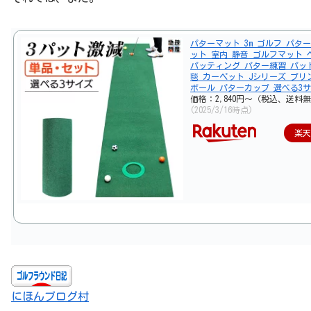
パターマット 3m ゴルフ パター
ット 室内 静音 ゴルフマット 
パッティング パター練習 パッ
毯 カーペット Jシリーズ プリ
ボール パターカップ 選べる3
価格：2,840円～（税込、送料無
(2025/3/16時点)
楽
にほんブログ村