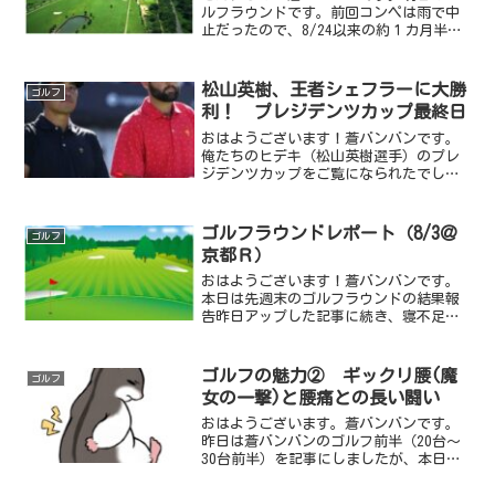
ルフラウンドです。前回コンペは雨で中
止だったので、8/24以来の約１カ月半ぶ
りのラウンドでワクワクしております。
先日、ラウンドの直近～前日の過ごし方
については上の記事にまとめましたが、
松山英樹、王者シェフラーに大勝
ゴルフ
今日は前日の過ごし方...
利！ プレジデンツカップ最終日
おはようございます！蒼バンバンです。
俺たちのヒデキ（松山英樹選手）のプレ
ジデンツカップをご覧になられたでしょ
うか？残念ながら世界選抜は米国選抜に
１０連敗を喫してしまいましたが、最終
日のマッチプレーで世界ランキング１位
ゴルフラウンドレポート（8/3＠
ゴルフ
の絶対王者であるスコッテ...
京都Ｒ）
おはようございます！蒼バンバンです。
本日は先週末のゴルフラウンドの結果報
告昨日アップした記事に続き、寝不足ラ
ウンド第２弾です。寝不足と共に前日か
ら寝違えのような首の痛みがあり、ずっ
と気にしながらの辛いラウンドでした
ゴルフの魅力② ギックリ腰(魔
ゴルフ
が、今回は酷暑を避けるめた...
女の一撃)と腰痛との長い闘い
おはようございます。蒼バンバンです。
昨日は蒼バンバンのゴルフ前半（20台～
30台前半）を記事にしましたが、本日
は、その後から今までのゴルフライフを
記事にしたいと思います。30歳の時にベ