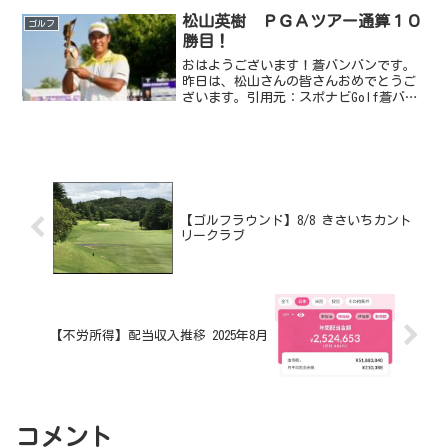
スト77を出し、一気にゴルフ熱が上がる
松山英樹 ＰＧＡツアー通算１０
ゴルフ
も、その後すぐに誕...
勝目！
おはようございます！蒼バンバンです。
昨日は、松山さんの皆さんおめでとうご
ざいます。引用元：スポナビGolf蒼バン
バンも最高の４６歳の誕生日を迎えるこ
とが出来ました（笑実は昨日から奥さん
＆長女＆次女の女家族３人でディズニー
ランド＆シーに２泊３...
【ゴルフラウンド】8/8 きさいちカント
リークラブ
【不労所得】配当収入推移 2025年8月
コメント