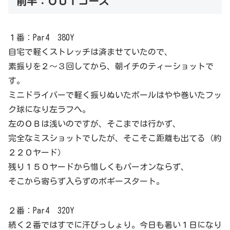
前半：ＯＵＴコース
１番：Par4 380Y
自宅で軽くストレッチは済ませていたので、
素振りを２～３回してから、朝イチのティーショットで
す。
ミニドライバーで軽く振りぬいたボールはやや巻いたフッ
ク球になり左ラフへ。
左のＯＢは浅いのですが、そこまでは行かず、
完全なミスショットでしたが、そこそこ距離も出てる（約
２２０ヤード）
残り１５０ヤードから惜しくもパーオンならず、
そこから寄らず入らずのボギースタート。
２番：Par4 320Y
続く２番ではすでに汗びっしょり。今日も暑い１日になり