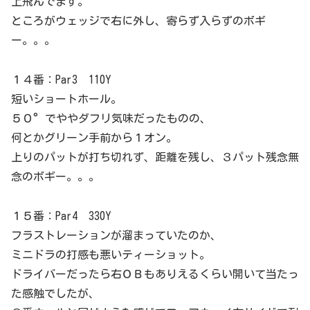
上飛んでます。
ところがウェッジで右に外し、寄らず入らずのボギ
ー。。。
１４番：Par3 110Y
短いショートホール。
５０°でややダフリ気味だったものの、
何とかグリーン手前から１オン。
上りのパットが打ち切れず、距離を残し、３パット残念無
念のボギー。。。
１５番：Par4 330Y
フラストレーションが溜まっていたのか、
ミニドラの打感も悪いティーショット。
ドライバーだったら右ＯＢもありえるくらい開いて当たっ
た感触でしたが、