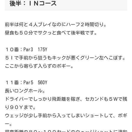
後半：ＩＮコース
前半は何と４人プレイなのにハーフ２時間切り。
昼食も５０分でサクっと食べて後半戦です。
１０番：Par3 175Y
５Ｉで手前から狙うもキックが悪くグリーン左へこぼす。
ここから寄らず入らずのボギー。
１１番：Par5 560Y
長いロングホール。
ドライバーでしっかり飛距離を稼ぎ、セカンドも５Ｗで残
り９０Ｙまで。
ウェッジが少し手前から入ってしまいショートして、ボギ
ー。