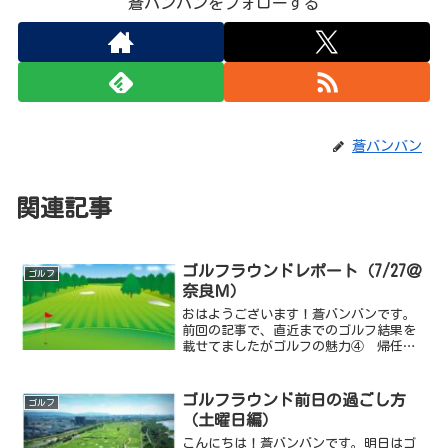
蒼バンバンをフォローする
蒼バンバン
関連記事
ゴルフラウンドレポート（7/27＠
ゴルフ
奈良Ｍ）
おはようございます！蒼バンバンです。
前回の記事で、直近までのゴルフ結果を
載せてましたがゴルフの魅力④ 帰任後
のゴルフと最近の話（2024.07.25） |
30年後の私と君とぼくへ
(aobanban.com)今回はその内容の更新で
ゴルフラウンド前日の過ごし方
ゴルフ
す。とに...
（土曜日編）
こんにちは！蒼バンバンです。明日はゴ