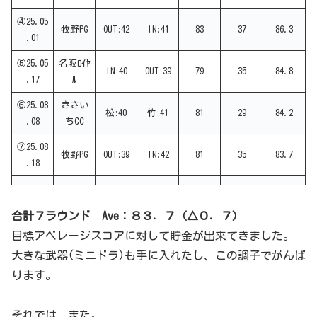
④25.05
牧野PG
OUT:42
IN:41
83
37
86.3
.01
⑤25.05
名阪ﾛｲﾔ
IN:40
OUT:39
79
35
84.8
.17
ﾙ
⑥25.08
きさい
松:40
竹:41
81
29
84.2
.08
ちCC
⑦25.08
牧野PG
OUT:39
IN:42
81
35
83.7
.18
合計７ラウンド Ave：８３．７（△０．７）
目標アベレージスコアに対して貯金が出来てきました。
大きな武器(ミニドラ)も手に入れたし、この調子でがんば
ります。
それでは、また。