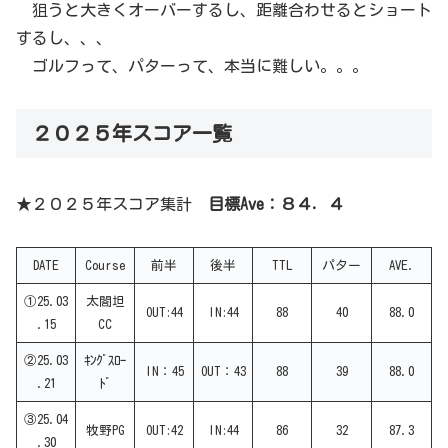
狙うと大きくオーバーするし、距離合わせるとショート
するし、、、
ゴルフって、パターって、本当に難しい。。。
２０２５年スコア一覧
★２０２５年スコア集計
目標Ave：８４．４
DATE
Course
前半
後半
TTL
パター
AVE.
①25.03
太閤坦
OUT:44
IN:44
88
40
88.0
.15
CC
②25.03
ｷﾝｸﾞｽﾛｰ
IN：45
OUT：43
88
39
88.0
.21
ﾄﾞ
③25.04
牧野PG
OUT:42
IN:44
86
32
87.3
.30