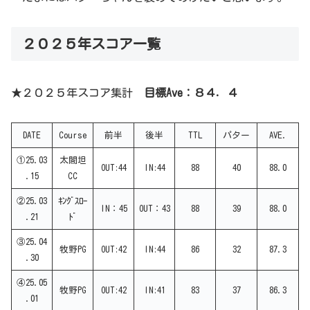
２０２５年スコア一覧
★２０２５年スコア集計
目標Ave：８４．４
DATE
Course
前半
後半
TTL
パター
AVE.
①25.03
太閤坦
OUT:44
IN:44
88
40
88.0
.15
CC
②25.03
ｷﾝｸﾞｽﾛｰ
IN：45
OUT：43
88
39
88.0
.21
ﾄﾞ
③25.04
牧野PG
OUT:42
IN:44
86
32
87.3
.30
④25.05
牧野PG
OUT:42
IN:41
83
37
86.3
.01