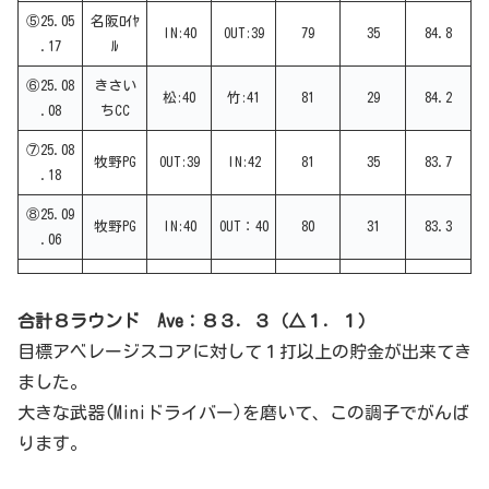
⑤25.05
名阪ﾛｲﾔ
IN:40
OUT:39
79
35
84.8
.17
ﾙ
⑥25.08
きさい
松:40
竹:41
81
29
84.2
.08
ちCC
⑦25.08
牧野PG
OUT:39
IN:42
81
35
83.7
.18
⑧25.09
牧野PG
IN:40
OUT：40
80
31
83.3
.06
合計８ラウンド Ave：８３．３（△１．１）
目標アベレージスコアに対して１打以上の貯金が出来てき
ました。
大きな武器(Miniドライバー)を磨いて、この調子でがんば
ります。