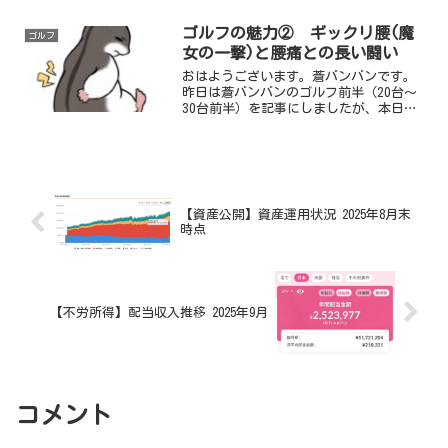
ンバン。ちょうど40歳を迎えた2018年に
海外出向を言い渡されます。仕事はメー
ゴルフの魅力② ギックリ腰(魔
ゴルフ
カー勤務でしたが、...
女の一撃)と腰痛との長い闘い
おはようございます。蒼バンバンです。
昨日は蒼バンバンのゴルフ前半（20台～
30台前半）を記事にしましたが、本日
は、その後から今までのゴルフライフを
記事にしたいと思います。30歳の時にベ
スト77を出し、一気にゴルフ熱が上がる
も、その後すぐに誕...
【資産公開】資産運用状況 2025年8月末
時点
【不労所得】配当収入推移 2025年9月
コメント