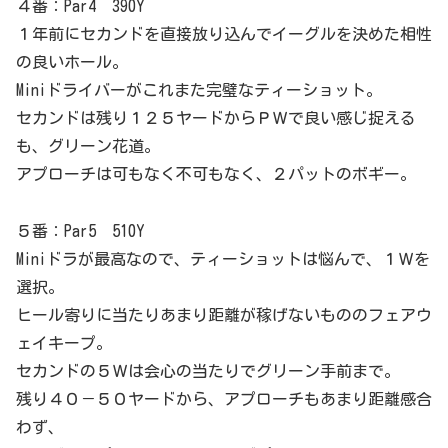
４番：Par4 390Y
１年前にセカンドを直接放り込んでイーグルを決めた相性
の良いホール。
Miniドライバーがこれまた完璧なティーショット。
セカンドは残り１２５ヤードからＰＷで良い感じ捉える
も、グリーン花道。
アプローチは可もなく不可もなく、２パットのボギー。
５番：Par5 510Y
Miniドラが最高なので、ティーショットは悩んで、１Ｗを
選択。
ヒール寄りに当たりあまり距離が稼げないもののフェアウ
ェイキープ。
セカンドの５Ｗは会心の当たりでグリーン手前まで。
残り４０－５０ヤードから、アプローチもあまり距離感合
わず、