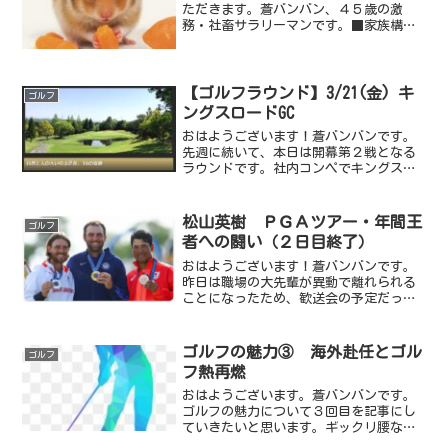
ただきます。蒼バンバン、４５歳の激
務・社畜サラリーマンです。■家族構成
家族構成は妻と３人の子供（娘２人と息
子）■本業のお仕事現在の居住地は関
西、生まれも関西ですが、新卒時は中部
地方に就職し、その後Ｕターン...
【ゴルフラウンド】3/21(金) キ
ゴルフ
ングスロードGC
おはようございます！蒼バンバンです。
先週に続いて、本日は開幕第２戦となる
ラウンドです。社内コンペでキングスロ
ードゴルフクラブにてラウンドしてきま
したが、初めてラウンドさせてもらうコ
ースですが、何と言っても距離が長
松山英樹 ＰＧＡツアー・年間王
ゴルフ
い。・FRONT TEE（...
者への闘い（２日目終了）
おはようございます！蒼バンバンです。
昨日は職場の大先輩が異動で離れられる
ことになったため、歓送会の予定だった
のですが、台風でキャンセルとなりまし
たが、結局、台風はノロノロで大丈夫そ
うだったので２人でサシ飲みしておりま
ゴルフの魅力③ 海外赴任とゴル
ゴルフ
した（笑焼き鳥屋さんでか...
フ熱再燃
おはようございます。蒼バンバンです。
ゴルフの魅力について３回目を記事にし
ていきたいと思います。ギックリ腰なら
ぬ「魔女さんこんにちは！」に悩む蒼バ