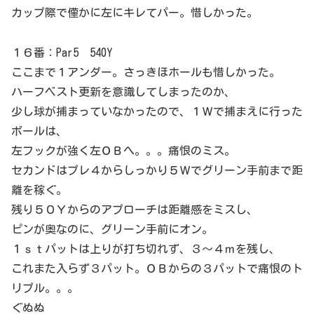
カップ際で僅かに左にキレてパー。惜しかった。
１６番：Par5 540Y
ここまで１アンダー。さっきほホールも惜しかった。
ハーフベスト更新を意識してしまったのか、
少し球が捕まっていなかったので、１Ｗで捕まえに行った
ボールは、
左フックが強く左ＯＢへ。。。痛恨のミス。
セカンドはプレ４からしっかり５Ｗでグリーン手前まで距
離を稼ぐ。
残り５０Ｙからのアプローチは距離感をミスし、
ピンが奥なのに、グリーン手前にオン。
１ｓｔパットは上りが打ち切れず、３～４ｍを残し、
これまた入らず３パット。ＯＢからの３パットで痛恨のト
リプル。。。
ぐぬぬ