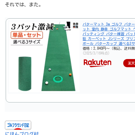
それでは、また。
パターマット 3m ゴルフ パター
ット 室内 静音 ゴルフマット 
パッティング パター練習 パッ
毯 カーペット Jシリーズ プリ
ボール パターカップ 選べる3
価格：2,840円～（税込、送料無
(2025/3/16時点)
楽
にほんブログ村