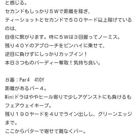
と感じる。
セカンドもしっかり５Ｗで距離を稼ぎ、
ティーショットとセカンドで５００ヤード以上稼げている
のは、
自信に繋がります。特に５Ｗは３回握ってノーミス。
残り４０Ｙのアプローチをピンハイに乗せて、
逆目に負けずにしっかりカップイン！
本日３つものバーディー奪取！気持ち良い。
８番：Par4 410Y
距離があるパー４。
Miniドラはややヒール寄りで少しアゲンストにも負けるも
フェアウェイキープ。
残り１９０ヤードを４Ｕでライン出しし、グリーンエッジ
まで。
ここからパターで寄せて難なくパー。