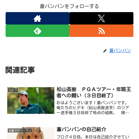
蒼バンバンをフォローする
蒼バンバン
関連記事
松山英樹 ＰＧＡツアー・年間王
ゴルフ
者への闘い（３日目終了）
おはようございます！蒼バンバンです。
俺たちのヒデキ（松山英樹選手）のツア
ー選手権３日目終了時点の結果。 順
位 選手名 ｽﾀｰﾄ前 RD1
RD2 RD3 TTL ※Ptランク １位 ｽｺ
ｯﾃｨｰ・ｼｪﾌﾗｰ -１０ -６ -５ ...
蒼バンバンの自己紹介
社畜サラリーマン
ブログ４日目。本日は自己紹介させてい