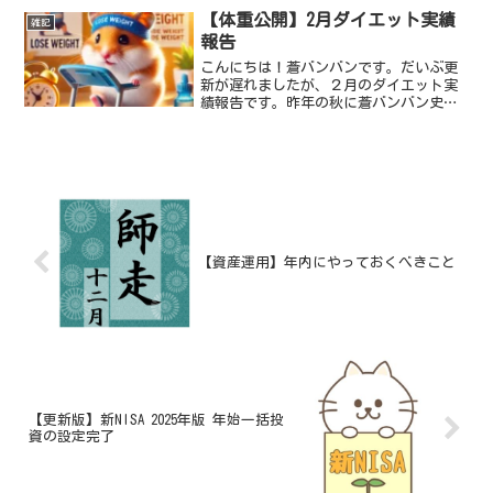
ちょい。これはいけませんね...
【体重公開】2月ダイエット実績
雑記
報告
こんにちは！蒼バンバンです。だいぶ更
新が遅れましたが、２月のダイエット実
績報告です。昨年の秋に蒼バンバン史上
の最高体重の73.1kgを計測してしまいま
したが、ブログでダイエット宣言をして
から、順調にダイエットしてきていま
す。1月末には67....
【資産運用】年内にやっておくべきこと
【更新版】新NISA 2025年版 年始一括投
資の設定完了