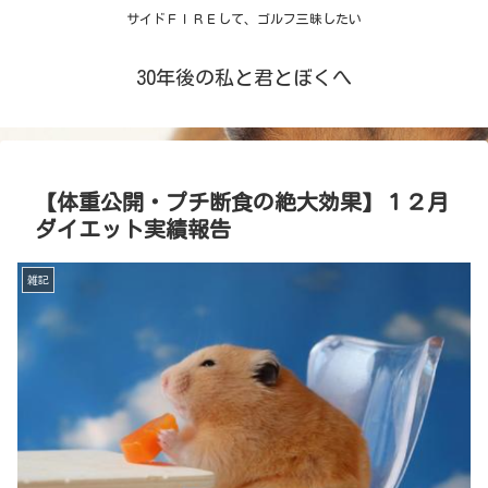
サイドＦＩＲＥして、ゴルフ三昧したい
30年後の私と君とぼくへ
【体重公開・プチ断食の絶大効果】１２月
ダイエット実績報告
雑記