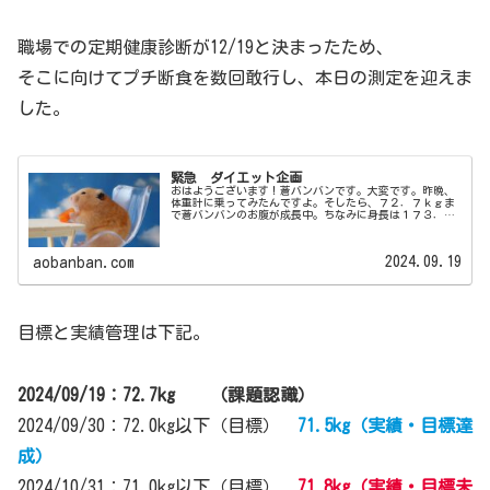
職場での定期健康診断が12/19と決まったため、
そこに向けてプチ断食を数回敢行し、本日の測定を迎えま
した。
緊急 ダイエット企画
おはようございます！蒼バンバンです。大変です。昨晩、
体重計に乗ってみたんですよ。そしたら、７２．７ｋｇま
で蒼バンバンのお腹が成長中。ちなみに身長は１７３．５
ｃｍなので、（身長）ー（体重）＝１００．８と辛うじて
１００ちょい。これはいけませんね...
2024.09.19
aobanban.com
目標と実績管理は下記。
2024/09/19：72.7kg （課題認識）
2024/09/30：72.0kg以下（目標）
71.5kg（実績・目標達
成）
2024/10/31：71.0kg以下（目標）
71.8kg（実績・目標未