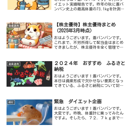
イエット実績報告です。昨年の秋に蒼バ
ンバン史上の最高体重の73.1kgを計測し
てしまいましたが、ブログでダイエット
宣言をしてから、順調に減量が出来てお
ります。２月末には65.9kgまで絞りこみ
【株主優待】株主優待まとめ
資産運用
ましたが、普...
（2025年3月時点）
おはようございます。蒼バンバンです。
これまで、不労所得して配当金はまとめ
てきましたが、株主優待を全く管理でき
ていなかったので、まとめていきます。
コロナ禍以降は高配当株投資をより鮮明
に実行してきましたが、日本マクドナル
２０２４年 おすすめ ふるさと
資産運用
ドなど、２０年以上株主優...
納税
おはようございます！蒼バンバンです。
本日は資産形成で欠かせない要素となっ
てきている、ふるさと納税について記事
にしていきたいと思います。蓄財の第１
歩は、節約からですが、ふるさと納税は
来年分の住民税を先払いしており、それ
緊急 ダイエット企画
雑記
で返礼品がもらえるシステ...
おはようございます！蒼バンバンです。
大変です。昨晩、体重計に乗ってみたん
ですよ。そしたら、７２．７ｋｇまで蒼
バンバンのお腹が成長中。ちなみに身長
は１７３．５ｃｍなので、（身長）ー
（体重）＝１００．８と辛うじて１００