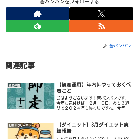
蒼バンバンをフォローする
蒼バンバン
関連記事
【資産運用】年内にやっておくべ
資産運用
きこと
おはようございます！蒼バンバンです。
今年も気付けば１２月１０日。あと３週
間で２０２４年も終わりですね。今年の
総括は年末にするとして、本日は年内に
やっておくべきことを整理したいと思い
ます。年内（１２月中）にやっておくべ
【ダイエット】3月ダイエット実
社畜サラリーマン
きこと① 2025年・新...
績報告
こんにちは！蒼バンバンです。３月のダ