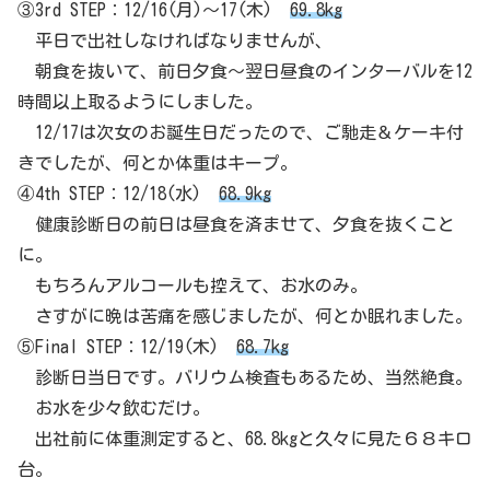
③3rd STEP：12/16(月)～17(木)
69.8kg
平日で出社しなければなりませんが、
朝食を抜いて、前日夕食～翌日昼食のインターバルを12
時間以上取るようにしました。
12/17は次女のお誕生日だったので、ご馳走＆ケーキ付
きでしたが、何とか体重はキープ。
④4th STEP：12/18(水)
68.9kg
健康診断日の前日は昼食を済ませて、夕食を抜くこと
に。
もちろんアルコールも控えて、お水のみ。
さすがに晩は苦痛を感じましたが、何とか眠れました。
⑤Final STEP：12/19(木)
68.7kg
診断日当日です。バリウム検査もあるため、当然絶食。
お水を少々飲むだけ。
出社前に体重測定すると、68.8kgと久々に見た６８キロ
台。