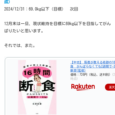
成）
2024/12/31：69.0kg以下（目標） 次回
12月末は一旦、現状維持を目標に69kg以下を目指してがん
ばりたいと思います。
それでは、また。
【中古】 医者が教える奇跡の1
食 がんばらなくても2週間で−3
新菜(監修)
価格：726円（税込、送料別)
(2
時点)
楽