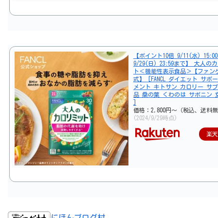
【ポイント10倍 9/11(水) 15:0
9/29(日) 23:59まで】 大人
ト＜機能性表示食品＞【ファン
式】 [FANCL ダイエット サポ
メント キトサン カロリー サプ
品 桑の葉 くわのは サポニン 
]
価格：2,800円～（税込、送料無
(2024/9/29時点)
楽
にほんブログ村