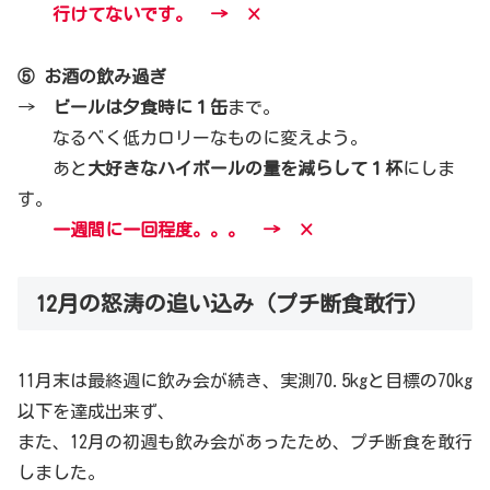
行けてないです。 → ×
⑤ お酒の飲み過ぎ
→
ビールは夕食時に１缶
まで。
なるべく低カロリーなものに変えよう。
あと
大好きなハイボールの量を減らして１杯
にしま
す。
一週間に一回程度。。。 → ×
12月の怒涛の追い込み（プチ断食敢行）
11月末は最終週に飲み会が続き、実測70.5kgと目標の70kg
以下を達成出来ず、
また、12月の初週も飲み会があったため、プチ断食を敢行
しました。