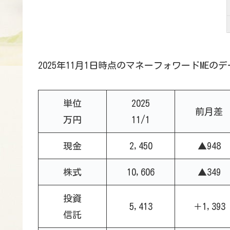
2025年11月1日時点のマネーフォワードME
単位
2025
前月差
万円
11/1
現金
2,450
▲948
株式
10,606
▲349
投資
5,413
＋1,393
信託