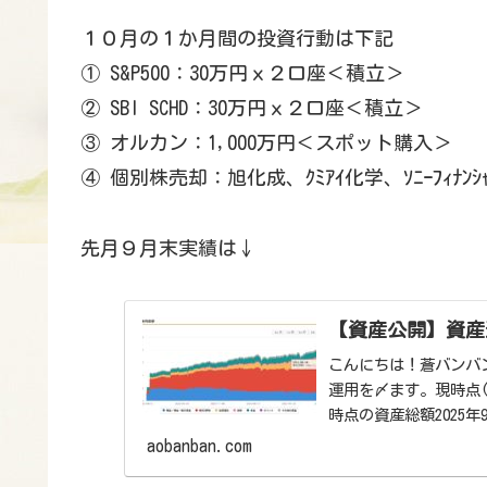
１０月の１か月間の投資行動は下記
① S&P500：30万円ｘ２口座＜積立＞
② SBI SCHD：30万円ｘ２口座＜積立＞
③ オルカン：1,000万円＜スポット購入＞
④ 個別株売却：旭化成、ｸﾐｱｲ化学、ｿﾆｰﾌｨﾅ
先月９月末実績は↓
【資産公開】資産運
こんにちは！蒼バンバン
運用を〆ます。現時点(20
時点の資産総額2025年
aobanban.com