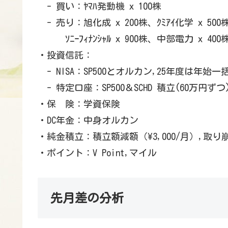
- 買い：ﾔﾏﾊ発動機 x 100株
- 売り：旭化成 x 200株、ｸﾐｱｲ化学 x 500
ｿﾆｰﾌｨﾅﾝｼｬﾙ x 900株、中部電力 x 400
・投資信託：
- NISA：SP500とオルカン,25年度は年始
- 特定口座：SP500＆SCHD 積立(60万円ず
・保 険：学資保険
・DC年金：中身オルカン
・純金積立：積立額減額（\3,000/月）,取り
・ポイント：V Point,マイル
先月差の分析