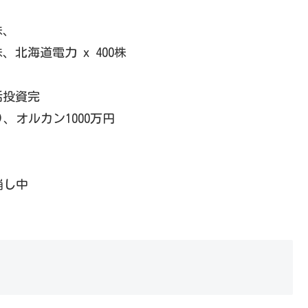
株、
株、北海道電力 x 400株
一括投資完
つ)、オルカン1000万円
崩し中