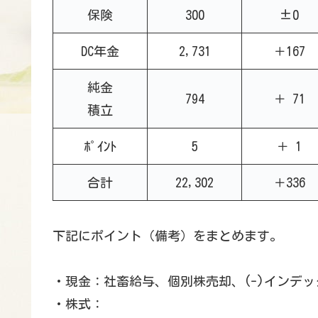
保険
300
±0
DC年金
2,731
＋167
純金
794
＋ 71
積立
ﾎﾟｲﾝﾄ
5
＋ 1
合計
22,302
＋336
下記にポイント（備考）をまとめます。
・現金：社畜給与、個別株売却、(-)インデッ
・株式：