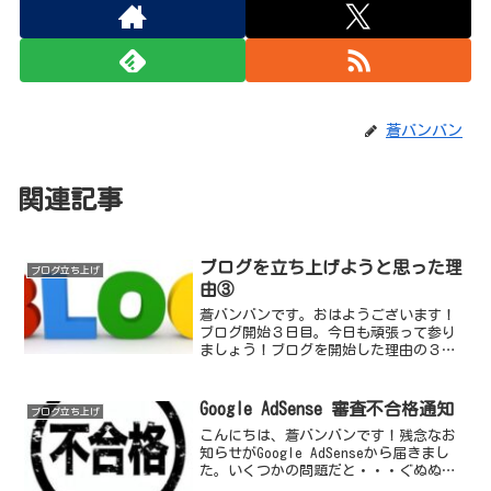
蒼バンバン
関連記事
ブログを立ち上げようと思った理
ブログ立ち上げ
由③
蒼バンバンです。おはようございます！
ブログ開始３日目。今日も頑張って参り
ましょう！ブログを開始した理由の３個
ある内の３つ目です。ブログを立ち上げ
ようと思った理由（其の３）それ
は、、、「日々思うことを、ありのまま
Google AdSense 審査不合格通知
ブログ立ち上げ
に残したい」「それ単なる日記だ...
こんにちは、蒼バンバンです！残念なお
知らせがGoogle AdSenseから届きまし
た。いくつかの問題だと・・・ぐぬぬ詳
細を見ていくと、ポリシー違反、、、そ