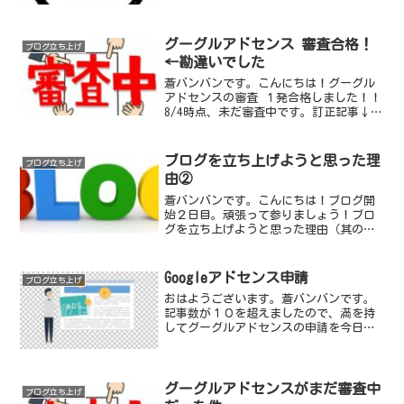
して「有用性の低いコンテンツ」認定
（笑しかも、「質が低いコンテンツ」と
か好き放題言っ...
グーグルアドセンス 審査合格！
ブログ立ち上げ
←勘違いでした
蒼バンバンです。こんにちは！グーグル
アドセンスの審査 １発合格しました！！
8/4時点、未だ審査中です。訂正記事↓グ
ーグルアドセンスがまだ審査中だった
件 （2024.08.04） | 30年後の私と君
とぼくへ (aobanban.com)パチ...
ブログを立ち上げようと思った理
ブログ立ち上げ
由②
蒼バンバンです。こんにちは！ブログ開
始２日目。頑張って参りましょう！ブロ
グを立ち上げようと思った理由（其の
２）ブログを開始した理由の二つ目です
が、WEB収入を得るためのスキル・知識・
経験を習得したいと考えています。既に
Googleアドセンス申請
ブログ立ち上げ
ブログアフェリエイトは...
おはようございます。蒼バンバンです。
記事数が１０を超えましたので、満を持
してグーグルアドセンスの申請を今日は
実施したいと思います。。申請にはグー
グル先生に、「グーグルアドセンス」と
お伺いします。収益を得ることができま
す？ホンマやろうな、信じ...
グーグルアドセンスがまだ審査中
ブログ立ち上げ