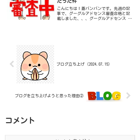
だった件
こんにちは！蒼バンバンです。先週の記
事で、グーグルアドセンス審査合格と記
載しました、、、グーグルアドセンス 審
査合格！ （2024.07.30） | 30年後の
私と君とぼくへ (aobanban.com)正確に
は、まだ審査が終わってなかった...
ブログ立ち上げ（2024.07.15）
ブログを立ち上げようと思った理由②
コメント