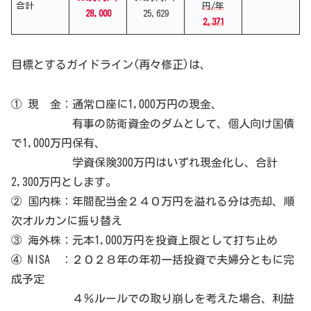
合計
円/年
28,000
25,629
2,371
目標とするガイドライン(再々修正)は、
① 現 金：通常口座に1,000万円の現金、
有事の防衛資金のダムとして、個人向け国債
で1,000万円保有、
学資保険300万円はいずれ現金化し、合計
2,300万円とします。
② 国内株：年間配当金２４０万円を溢れる分は売却、順
次オルカンに振り替え
③ 海外株：元本1,000万円を投資上限として打ち止め
④ NISA ：２０２８年の年初一括投資で夫婦分ともに完
成予定
４％ルールでの取り崩しを考えた場合、利益