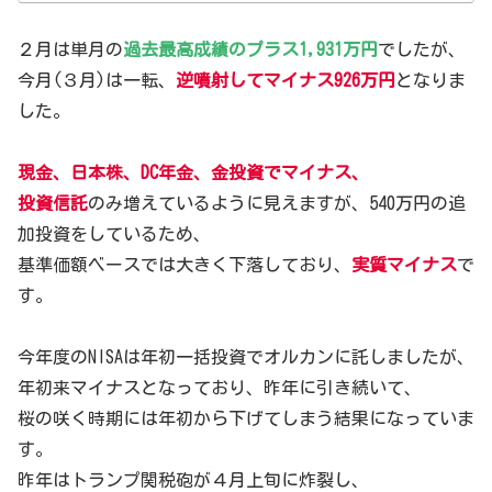
２月は単月の
過去最高成績のプラス1,931万円
でしたが、
今月(３月)は一転、
逆噴射してマイナス926万円
となりま
した。
現金、日本株、DC年金、金投資でマイナス、
投資信託
のみ増えているように見えますが、540万円の追
加投資をしているため、
基準価額ベースでは大きく下落しており、
実質マイナス
で
す。
今年度のNISAは年初一括投資でオルカンに託しましたが、
年初来マイナスとなっており、昨年に引き続いて、
桜の咲く時期には年初から下げてしまう結果になっていま
す。
昨年はトランプ関税砲が４月上旬に炸裂し、