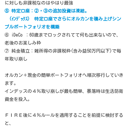
に対しも非課税なのはやはり最強
⑤ 特定口座：②・③の追加投資は凍結。
(ｲﾝﾃﾞｯｸｽ) 特定口座でさらにオルカンを積み上げシン
プルポートフォリオを構築
⑥ iDeCo ：60歳までロックされてて何も出来ないので、
老後のお楽しみ枠
⑦ 純金積立：雑所得の非課税枠(含み益50万円以下)で毎
年取り崩し
オルカン＋現金の簡単ポートフォリオへ順次移行していき
ます。
インデッスの４％取り崩しが最も簡単、暴落時は生活防衛
資金を投入。
ＦＩＲＥ後に４％ルールを適用することを前提に検討する
と、