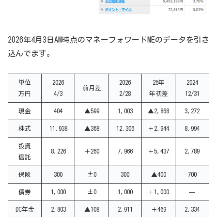
2026年4月3日AM時点のマネーフォワードMEのデータを引き
込んでます。
単位
2026
2026
25年
2024
前月差
万円
4/3
2/28
年初差
12/31
現金
404
▲599
1,003
▲2,868
3,272
株式
11,938
▲368
12,306
＋2,944
8,994
投資
8,226
＋260
7,966
＋5,437
2,789
信託
保険
300
±0
300
▲400
700
債券
1,000
±0
1,000
＋1,000
—
DC年金
2,803
▲108
2,911
＋469
2,334