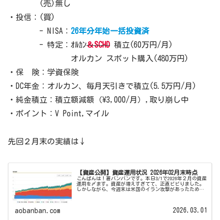
(売)無し
・投信：(買)
- NISA：
26年分年始一括投資済
- 特定：ｵﾙｶﾝ
＆SCHD
積立(60万円/月)
オルカン スポット購入(480万円)
・保 険：学資保険
・DC年金：オルカン、毎月天引きで積立(5.5万円/月)
・純金積立：積立額減額（\3,000/月）,取り崩し中
・ポイント：V Point,マイル
先回２月末の実績は↓
【資産公開】資産運用状況 2026年02月末時点
こんばんは！蒼バンバンです。本日3/1で2026年２月の資産
運用を〆ます。資産が増えすぎてて、正直ビビりました。
しかしながら、今週末は米国のイラン攻撃があったため、
今後しばらくは資産額最高値の更新はおあずけになるかと
思います（泣2026年2...
2026.03.01
aobanban.com