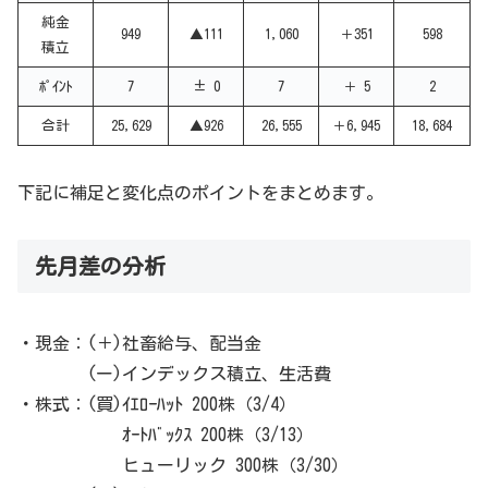
純金
949
▲111
1,060
＋351
598
積立
ﾎﾟｲﾝﾄ
7
± 0
7
＋ 5
2
合計
25,629
▲926
26,555
＋6,945
18,684
下記に補足と変化点のポイントをまとめます。
先月差の分析
・現金：(＋)社畜給与、配当金
(ー)インデックス積立、生活費
・株式：(買)ｲｴﾛｰﾊｯﾄ 200株（3/4）
ｵｰﾄﾊﾞｯｸｽ 200株（3/13）
ヒューリック 300株（3/30）