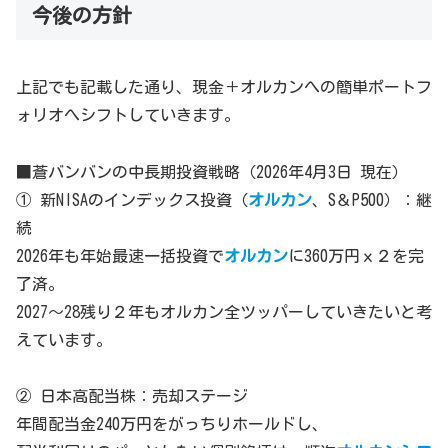
今後の方針
上記でも記載した通り、現金＋オルカンへの簡単ポートフ
ォリオへシフトしていきます。
■蒼バンバンの中長期投資戦略（2026年4月3日 現在）
① 新NISAのインデックス投資（
オルカン
、S＆P500）：継
続
2026年も年始最速一括投資で
オルカン
に360万円ｘ２を完
了済。
2027～28残り２年もオルカン全ツッパーしていきたいと考
えています。
② 日本高配当株：売却ステージ
年間配当金240万円をがっちりホールドし、