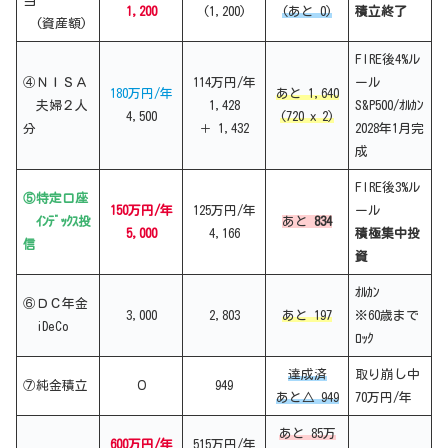
当
1,200
(1,200)
(あと 0)
積立終了
(資産額)
FIRE後4%ル
④ＮＩＳＡ
114万円/年
ール
180万円/年
あと 1,640
夫婦２人
1,428
S&P500/ｵﾙｶﾝ
4,500
(720 x 2)
分
＋ 1,432
2028年1月完
成
FIRE後3%ル
⑤特定口座
150万円/年
125万円/年
ール
ｲﾝﾃﾞｯｸｽ投
あと
834
5,000
4,166
積極集中投
信
資
ｵﾙｶﾝ
⑥ＤＣ年金
3,000
2,803
あと 197
※60歳まで
iDeCo
ﾛｯｸ
達成済
取り崩し中
⑦純金積立
０
949
あと△ 949
70万円/年
あと 85万
600万円/年
515万円/年