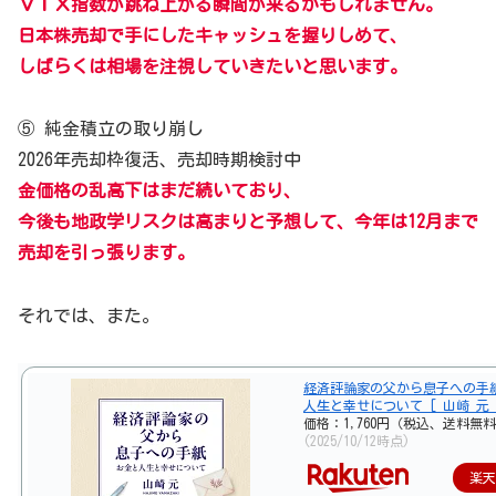
ＶＩＸ指数が跳ね上がる瞬間が来るかもしれません。
日本株売却で手にしたキャッシュを握りしめて、
しばらくは相場を注視していきたいと思います。
⑤ 純金積立の取り崩し
2026年売却枠復活、売却時期検討中
金価格の乱高下はまだ続いており、
今後も地政学リスクは高まりと予想して、今年は12月まで
売却を引っ張ります。
それでは、また。
経済評論家の父から息子への手
人生と幸せについて [ 山崎 元 
価格：1,760円（税込、送料無料
(2025/10/12時点)
楽