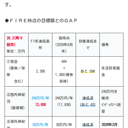
す。
◆ＦＩＲＥ時点の目標額とのＧＡＰ
26.2(再々
現時点
FIRE達成条
目標達成ま
設定)
(2025年5月
備考
件
で
単位：万円
末)
①現金
404
（債券／保
＋
生活防衛資
2,300
あと 596
険
1,300(債券
金
含む)
保険)
240万円を
②国内株配
240万円/年
246万円/年
達成済
維持
当
12,000
(11,938)
(あと 62)
ｲﾝﾃﾞｯｸｽへ振
(資産額)
替
③海外株配
30万円/年
30万円/年
達成済
2026年2月