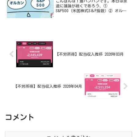
こんばんは！蒼バンバンです。本日は永
遠に議論が続くであろう、①
S&P500（米国株式S＆P指数）② オルカ
ン（全世界株式オール・カントリー）を
徹底的に比較していきたいと思います。
ちなみに蒼バンバンは、旧ＮＩＳＡでは
Ｓ＆Ｐ５００に全振り、新...
【不労所得】配当収入推移 2026年03月
【不労所得】配当収入推移 2026年04月
コメント