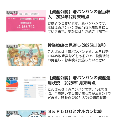
き、資産状況について続報をまとめま
す。第１報はこちら↓2025年
3/30→4/6→4/13の資産総額の変化①
【資産公開】蒼バンバンの配当収
資産運用
3/30（日）② 4/6...
入 2024年12月末時点
おはようございます。蒼バンバンです。
本日は蒼バンバンの配当収入を記事にし
ていきます。集計には引き続き「配当キ
ング」を使っています。年間配当金額：
2,171,742円（税引き後）2024年12月27
日時点■年間配当金額（税引き後） ８
投資戦略の見直し(2025年10月)
資産運用
月末：2...
こんばんは！蒼バンバンです。本日は新
NISAの改定案などもあるので、投資戦略
の見直し・総点検を実施したいと思いま
す。現在の金融資産と不労所得■ 現在の
金融資産合計■ 現在の不労所得合計 ・
国内株配当：２５２万円 ・米国株配
当： １５万円３０...
【資産公開】蒼バンバンの資産運
資産運用
用状況 2025年1月末時点
こんばんは！蒼バンバンです。1月末時
点、月を跨いでしまいましたが本日2/2で
〆ます。現時点(2025.2/2)の資産状況を
整理します。2025年1月末(2/2)時点の資
産総額2025年2月2日時点のマネーフォワ
ードMEのデータを引き込んでま...
Ｓ＆Ｐ５００とオルカン比較
資産運用