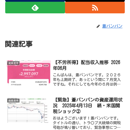
蒼バンバン
関連記事
【不労所得】配当収入推移 2026
資産運用
年06月
こんばんは、蒼バンバンです。２０２６
年も上期終了、あっという間に７月突入
ですね。それにしても今年の６月は例年
と比較して涼しくて過ごしやすかったで
す。この調子で夏の暑さは控えめに、株
価市場は暑くなって欲しいものです（笑
【緊急】蒼バンバンの資産運用状
資産運用
２０２６年の６月末時点の...
況 2025年4月13日 続・米国関
税ショック②
おはようございます！蒼バンバンです。
タイトルの通り、トラ〇プ大統領の関税
号砲が鳴り響いており、緊急事態につ