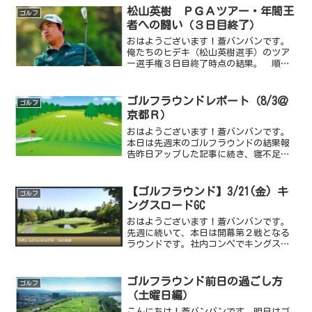
ﾃﾞｨｽﾀﾝｽ系ボール：飛距...
松山英樹 ＰＧＡツアー・年間王
ゴルフ
者への闘い（３日目終了）
おはようございます！蒼バンバンです。
俺たちのヒデキ（松山英樹選手）のツア
ー選手権３日目終了時点の結果。 順
位 選手名 ｽﾀｰﾄ前 RD1
RD2 RD3 TTL ※Ptランク １位 ｽｺ
ｯﾃｨｰ・ｼｪﾌﾗｰ -１０ -６ -５ ...
ゴルフラウンドレポート（8/3＠
ゴルフ
京都Ｒ）
おはようございます！蒼バンバンです。
本日は先週末のゴルフラウンドの結果報
告昨日アップした記事に続き、寝不足ラ
ウンド第２弾です。寝不足と共に前日か
ら寝違えのような首の痛みがあり、ずっ
と気にしながらの辛いラウンドでした
【ゴルフラウンド】3/21(金) キ
ゴルフ
が、今回は酷暑を避けるめた...
ングスロードGC
おはようございます！蒼バンバンです。
先週に続いて、本日は開幕第２戦となる
ラウンドです。社内コンペでキングスロ
ードゴルフクラブにてラウンドしてきま
したが、初めてラウンドさせてもらうコ
ースですが、何と言っても距離が長
ゴルフラウンド前日の過ごし方
ゴルフ
い。・FRONT TEE（...
（土曜日編）
こんにちは！蒼バンバンです。明日はゴ