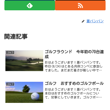
蒼バンバン
関連記事
ゴルフラウンド 今年初の70台達
ゴルフ
成
おはようございます！蒼バンバンです。
昨日(8/24)はとある月例コンペに参加し
てました。まだまだ暑さが厳しい中です
が、京都府相楽郡の「レイクフォレスト
リゾート バード・スプリングコース」に
て前半：樫、後半：松 でラウンドして
ゴルフ おすすめのゴルフボール
ゴルフ
きました。ラウン...
おはようございます！蒼バンバンです。
本日はおすすめのゴルフボールについ
て、記事にしていきます。ゴルフボール
の種類についてさまざまな定義があると
思いますが、一番簡単に分けるとした
ら、下記３タイプになると思います。①