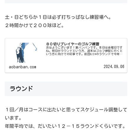
土・日どちらか１日は必ず打ちっぱなし練習場へ。
２時間かけて２００球ほど。
８０切りプレイヤーのゴルフ練習
おはようございます！蒼バンバンです。本日は金曜日です
ね。明日がラウンドという方、週末はゴルフ練習に行くと
いう方に向けての記事です。前回8/24のラウンドで今年初
の７０台でラウンドできましたが、今日は蒼バンバンの練
習方法をご紹介したいと思いま...
2024.09.06
aobanban.com
ラウンド
１回／月はコースに出たいと思ってスケジュール調整して
います。
年間平均では、だいたい１２－１５ラウンドくらいです。