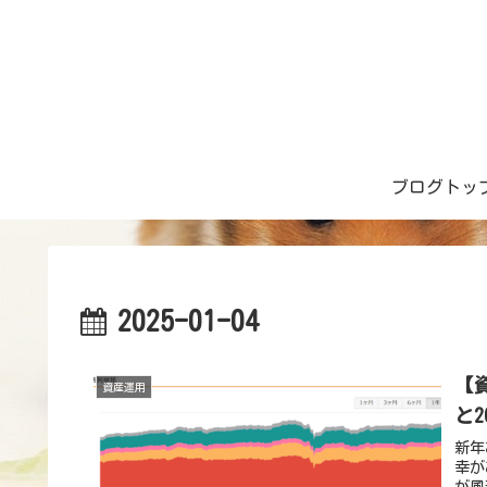
ブログトッ
2025-01-04
【
資産運用
と2
新年
幸が
が風